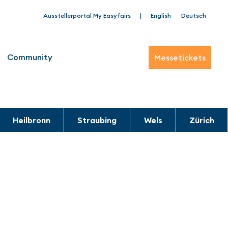
|
Ausstellerportal My Easyfairs
English
Deutsch
Community
Messetickets
Heilbronn
Straubing
Wels
Zürich