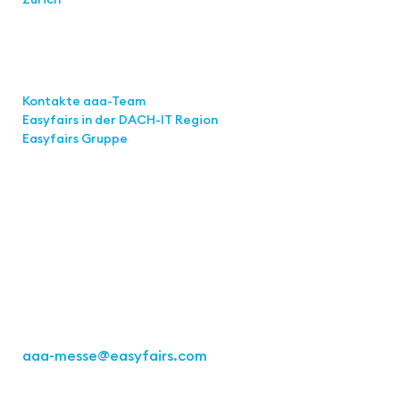
Links
Kontakte aaa-Team
Easyfairs in der DACH-IT
Region
Easyfairs Gruppe
Kontakt
Easyfairs Deutschland GmbH
Büro Stuttgart
Kremser Straße 16
70469 Stuttgart
Tel.: +49 711 217267 10
aaa-messe
@easyfairs.com