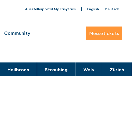
|
Ausstellerportal My Easyfairs
English
Deutsch
Community
Messetickets
Heilbronn
Straubing
Wels
Zürich