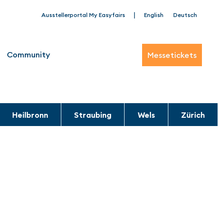
|
Ausstellerportal My Easyfairs
English
Deutsch
Community
Messetickets
Heilbronn
Straubing
Wels
Zürich