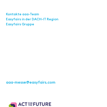
Links
Kontakte aaa-Team
Easyfairs in der DACH-IT
Region
Easyfairs Gruppe
Kontakt
Easyfairs Deutschland GmbH
Büro Stuttgart
Kremser Straße 16
70469 Stuttgart
Tel.: +49 711 217267 10
aaa-messe
@easyfairs.com
Act for the Future