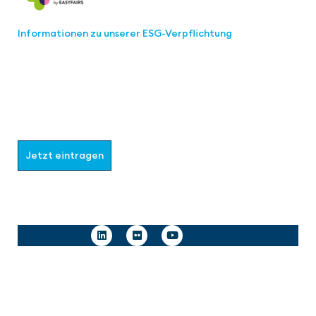
Informationen zu unserer ESG-Verpflichtung
Werden Sie Teil der aaa-Community!
Wählen Sie aus, welche Informationen Sie erhalten
möchten.
Jetzt eintragen
Follow us