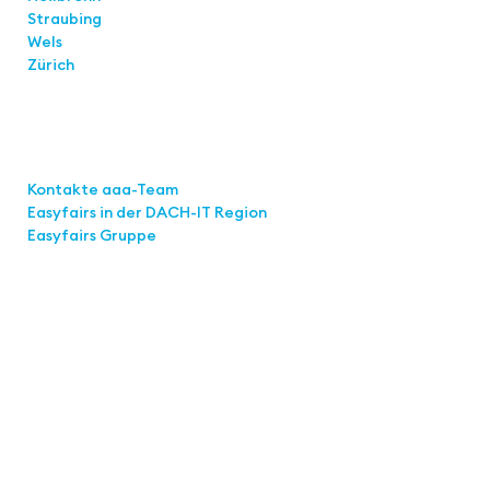
Straubing
Wels
Zürich
Links
Kontakte aaa-Team
Easyfairs in der DACH-IT
Region
Easyfairs Gruppe
Kontakt
Easyfairs Deutschland GmbH
Büro Stuttgart
Kremser Straße 16
70469 Stuttgart
Tel.: +49 711 217267 10