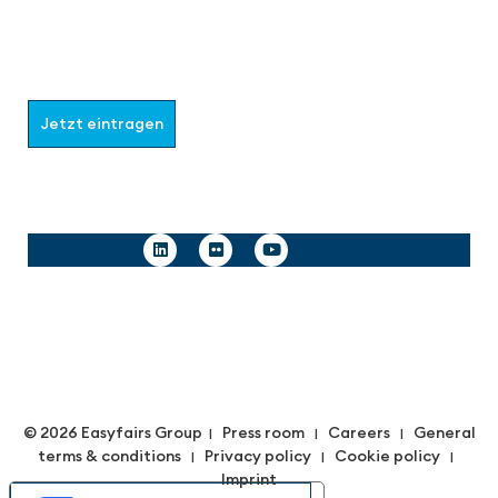
Werden Sie Teil der aaa-Community!
Wählen Sie aus, welche Informationen Sie erhalten
möchten.
Jetzt eintragen
Follow us
© 2026 Easyfairs Group
Press room
Careers
General
|
|
|
terms & conditions
Privacy policy
Cookie policy
|
|
|
Imprint