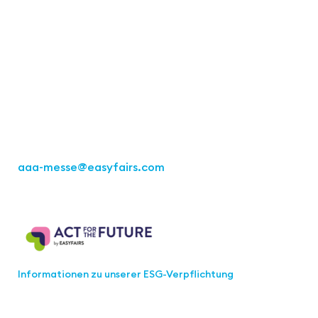
Kontakt
Easyfairs Deutschland GmbH
Büro Stuttgart
Kremser Straße 16
70469 Stuttgart
Tel.: +49 711 217267 10
aaa-messe
@easyfairs.com
Act for the Future
Informationen zu unserer ESG-Verpflichtung