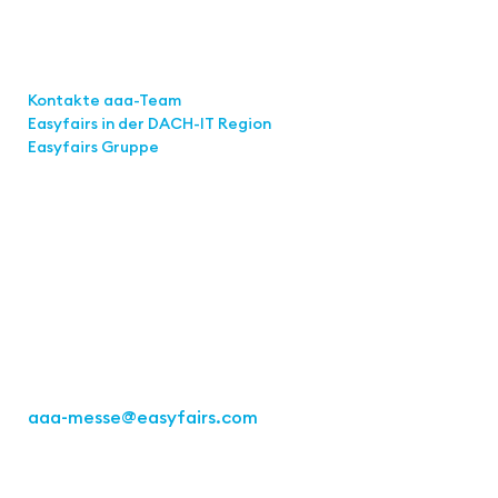
Links
Kontakte aaa-Team
Easyfairs in der DACH-IT
Region
Easyfairs Gruppe
Kontakt
Easyfairs Deutschland GmbH
Büro Stuttgart
Kremser Straße 16
70469 Stuttgart
Tel.: +49 711 217267 10
aaa-messe
@easyfairs.com
Act for the Future