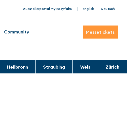
|
Ausstellerportal My Easyfairs
English
Deutsch
Community
Messetickets
Heilbronn
Straubing
Wels
Zürich