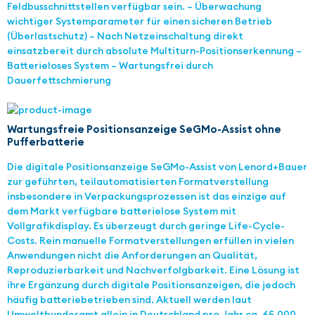
Feldbusschnittstellen verfügbar sein. – Überwachung
wichtiger Systemparameter für einen sicheren Betrieb
(Überlastschutz) – Nach Netzeinschaltung direkt
einsatzbereit durch absolute Multiturn-Positionserkennung –
Batterieloses System – Wartungsfrei durch
Dauerfettschmierung
Wartungsfreie Positionsanzeige SeGMo-Assist ohne
Pufferbatterie
Die digitale Positionsanzeige SeGMo-Assist von Lenord+Bauer
zur geführten, teilautomatisierten Formatverstellung
insbesondere in Verpackungsprozessen ist das einzige auf
dem Markt verfügbare batterielose System mit
Vollgrafikdisplay. Es überzeugt durch geringe Life-Cycle-
Costs. Rein manuelle Formatverstellungen erfüllen in vielen
Anwendungen nicht die Anforderungen an Qualität,
Reproduzierbarkeit und Nachverfolgbarkeit. Eine Lösung ist
ihre Ergänzung durch digitale Positionsanzeigen, die jedoch
häufig batteriebetrieben sind. Aktuell werden laut
Umweltbundesamt allein in Deutschland pro Jahr ca. 65.000