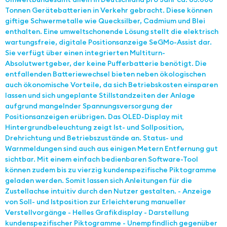
Tonnen Gerätebatterien in Verkehr gebracht. Diese können
giftige Schwermetalle wie Quecksilber, Cadmium und Blei
enthalten. Eine umweltschonende Lösung stellt die elektrisch
wartungsfreie, digitale Positionsanzeige SeGMo-Assist dar.
Sie verfügt über einen integrierten Multiturn-
Absolutwertgeber, der keine Pufferbatterie benötigt. Die
entfallenden Batteriewechsel bieten neben ökologischen
auch ökonomische Vorteile, da sich Betriebskosten einsparen
lassen und sich ungeplante Stillstandzeiten der Anlage
aufgrund mangelnder Spannungsversorgung der
Positionsanzeigen erübrigen. Das OLED-Display mit
Hintergrundbeleuchtung zeigt Ist- und Sollposition,
Drehrichtung und Betriebszustände an. Status- und
Warnmeldungen sind auch aus einigen Metern Entfernung gut
sichtbar. Mit einem einfach bedienbaren Software-Tool
können zudem bis zu vierzig kundenspezifische Piktogramme
geladen werden. Somit lassen sich Anleitungen für die
Zustellachse intuitiv durch den Nutzer gestalten. - Anzeige
von Soll- und Istposition zur Erleichterung manueller
Verstellvorgänge - Helles Grafikdisplay - Darstellung
kundenspezifischer Piktogramme - Unempfindlich gegenüber