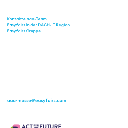
Links
Kontakte aaa-Team
Easyfairs in der DACH-IT
Region
Easyfairs Gruppe
Kontakt
Easyfairs Deutschland GmbH
Büro Stuttgart
Kremser Straße 16
70469 Stuttgart
Tel.: +49 711 217267 10
aaa-messe
@easyfairs.com
Act for the Future