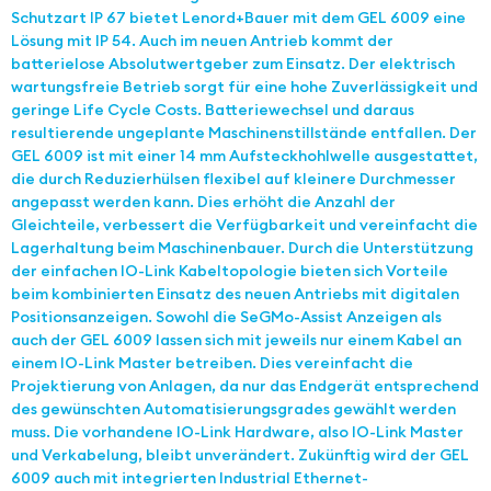
Schutzart IP 67 bietet Lenord+Bauer mit dem GEL 6009 eine
Lösung mit IP 54. Auch im neuen Antrieb kommt der
batterielose Absolutwertgeber zum Einsatz. Der elektrisch
wartungsfreie Betrieb sorgt für eine hohe Zuverlässigkeit und
geringe Life Cycle Costs. Batteriewechsel und daraus
resultierende ungeplante Maschinenstillstände entfallen. Der
GEL 6009 ist mit einer 14 mm Aufsteckhohlwelle ausgestattet,
die durch Reduzierhülsen flexibel auf kleinere Durchmesser
angepasst werden kann. Dies erhöht die Anzahl der
Gleichteile, verbessert die Verfügbarkeit und vereinfacht die
Lagerhaltung beim Maschinenbauer. Durch die Unterstützung
der einfachen IO-Link Kabeltopologie bieten sich Vorteile
beim kombinierten Einsatz des neuen Antriebs mit digitalen
Positionsanzeigen. Sowohl die SeGMo-Assist Anzeigen als
auch der GEL 6009 lassen sich mit jeweils nur einem Kabel an
einem IO-Link Master betreiben. Dies vereinfacht die
Projektierung von Anlagen, da nur das Endgerät entsprechend
des gewünschten Automatisierungsgrades gewählt werden
muss. Die vorhandene IO-Link Hardware, also IO-Link Master
und Verkabelung, bleibt unverändert. Zukünftig wird der GEL
6009 auch mit integrierten Industrial Ethernet-