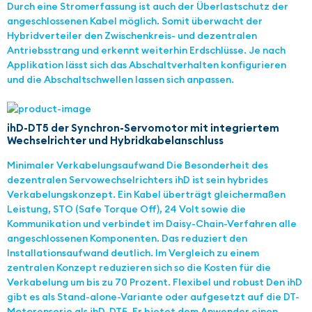
Durch eine Stromerfassung ist auch der Überlastschutz der
angeschlossenen Kabel möglich. Somit überwacht der
Hybridverteiler den Zwischenkreis- und dezentralen
Antriebsstrang und erkennt weiterhin Erdschlüsse. Je nach
Applikation lässt sich das Abschaltverhalten konfigurieren
und die Abschaltschwellen lassen sich anpassen.
ihD-DT5 der Synchron-Servomotor mit integriertem
Wechselrichter und Hybridkabelanschluss
Minimaler Verkabelungsaufwand Die Besonderheit des
dezentralen Servowechselrichters ihD ist sein hybrides
Verkabelungskonzept. Ein Kabel überträgt gleichermaßen
Leistung, STO (Safe Torque Off), 24 Volt sowie die
Kommunikation und verbindet im Daisy-Chain-Verfahren alle
angeschlossenen Komponenten. Das reduziert den
Installationsaufwand deutlich. Im Vergleich zu einem
zentralen Konzept reduzieren sich so die Kosten für die
Verkabelung um bis zu 70 Prozent. Flexibel und robust Den ihD
gibt es als Stand-alone-Variante oder aufgesetzt auf die DT-
Motorenserie als ihD-DT5. Er bietet dem Anwender einen