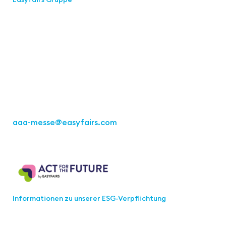
Kontakt
Easyfairs Deutschland GmbH
Büro Stuttgart
Kremser Straße 16
70469 Stuttgart
Tel.: +49 711 217267 10
aaa-messe
@easyfairs.com
Act for the Future
Informationen zu unserer ESG-Verpflichtung