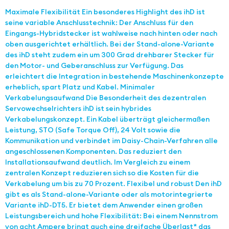
Maximale Flexibilität Ein besonderes Highlight des ihD ist
seine variable Anschlusstechnik: Der Anschluss für den
Eingangs-Hybridstecker ist wahlweise nach hinten oder nach
oben ausgerichtet erhältlich. Bei der Stand-alone-Variante
des ihD steht zudem ein um 300 Grad drehbarer Stecker für
den Motor- und Geberanschluss zur Verfügung. Das
erleichtert die Integration in bestehende Maschinenkonzepte
erheblich, spart Platz und Kabel. Minimaler
Verkabelungsaufwand Die Besonderheit des dezentralen
Servowechselrichters ihD ist sein hybrides
Verkabelungskonzept. Ein Kabel überträgt gleichermaßen
Leistung, STO (Safe Torque Off), 24 Volt sowie die
Kommunikation und verbindet im Daisy-Chain-Verfahren alle
angeschlossenen Komponenten. Das reduziert den
Installationsaufwand deutlich. Im Vergleich zu einem
zentralen Konzept reduzieren sich so die Kosten für die
Verkabelung um bis zu 70 Prozent. Flexibel und robust Den ihD
gibt es als Stand-alone-Variante oder als motorintegrierte
Variante ihD-DT5. Er bietet dem Anwender einen großen
Leistungsbereich und hohe Flexibilität: Bei einem Nennstrom
von acht Ampere bringt auch eine dreifache Überlast* das