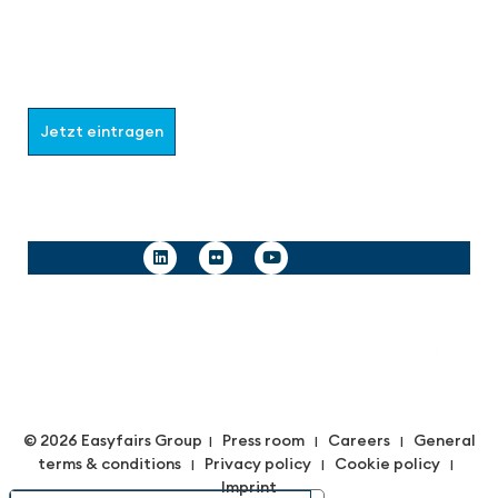
Werden Sie Teil der aaa-Community!
Wählen Sie aus, welche Informationen Sie erhalten
möchten.
Jetzt eintragen
Follow us
© 2026 Easyfairs Group
Press room
Careers
General
|
|
|
terms & conditions
Privacy policy
Cookie policy
|
|
|
Imprint