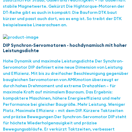
zusätzlich vor Staub, Gasen und Feuchtigkeit – für dauerhaft
stabile Magnetwerte. Gekürzt Die Hightorque-Motoren der
DT-Reihe gibt es auch in kompakt: Die Bauform DTK baut
kürzer und passt auch dort, wo es eng ist. So treibt der DTK
beispielsweise Linearachsen an.
DIP Synchron-Servomotoren - hochdynamisch mit hoher
Leistungsdichte
Hohe Dynamik und maximale Leistungsdichte Der Synchron-
Servomotor DIP definiert eine neue Dimension von Leistung
und Effizienz. Mit bis zu dreifacher Beschleunigung gegenüber
baugleichen Servomotoren von AMKmotion überzeugt er
durch hohes Drehmoment und extreme Drehzahlen – für
maximale Kraft auf minimalem Bauraum. Das Ergebnis:
kompaktere Maschinen, höhere Energieeffizienz und mehr
Performance bei gleicher Baugröße. Mehr Leistung. Weniger
Platz. Maximale Effizienz – mit dem DIP. Kürzere Taktzeiten
und präzise Bewegungen Der Synchron-Servomotor DIP steht
für höchste Wiederholgenauigkeit und präzise
Bewegungsabläufe. Er verkürzt Taktzeiten, verbessert