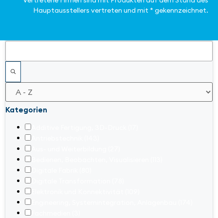
Vertretene Firmen sind mit Produkten auf dem Stand des
Hauptausstellers vertreten und mit * gekennzeichnet.
Filter
Kategorien
Additive Fertigung, 3D-Druck
(17)
Antriebstechnik
(143)
Aus- und Weiterbildung
(27)
Bedienen, Beobachten, Visualisieren
(113)
Digitale Fabrik
(80)
Digitale Transformation
(78)
Elektronik und Konnektivität
(109)
Engineering, Systemintegration, Anlagenbau
(174)
Fachmedien
(3)