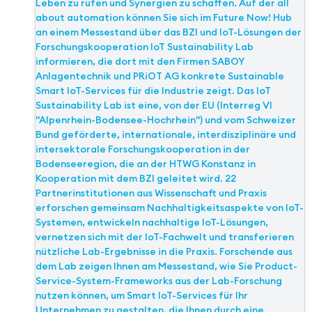
Leben zu rufen und Synergien zu schaffen. Auf der all
about automation können Sie sich im Future Now! Hub
an einem Messestand über das BZI und IoT-Lösungen der
Forschungskooperation IoT Sustainability Lab
informieren, die dort mit den Firmen SABOY
Anlagentechnik und PRiOT AG konkrete Sustainable
Smart IoT-Services für die Industrie zeigt. Das IoT
Sustainability Lab ist eine, von der EU (Interreg VI
"Alpenrhein-Bodensee-Hochrhein") und vom Schweizer
Bund geförderte, internationale, interdisziplinäre und
intersektorale Forschungskooperation in der
Bodenseeregion, die an der HTWG Konstanz in
Kooperation mit dem BZI geleitet wird. 22
Partnerinstitutionen aus Wissenschaft und Praxis
erforschen gemeinsam Nachhaltigkeitsaspekte von IoT-
Systemen, entwickeln nachhaltige IoT-Lösungen,
vernetzen sich mit der IoT-Fachwelt und transferieren
nützliche Lab-Ergebnisse in die Praxis. Forschende aus
dem Lab zeigen Ihnen am Messestand, wie Sie Product-
Service-System-Frameworks aus der Lab-Forschung
nutzen können, um Smart IoT-Services für Ihr
Unternehmen zu gestalten, die Ihnen durch eine