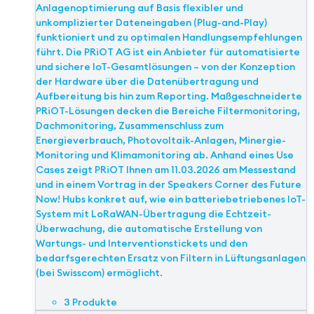
Anlagenoptimierung auf Basis flexibler und
unkomplizierter Dateneingaben (Plug-and-Play)
funktioniert und zu optimalen Handlungsempfehlungen
führt. Die PRiOT AG ist ein Anbieter für automatisierte
und sichere IoT-Gesamtlösungen – von der Konzeption
der Hardware über die Datenübertragung und
Aufbereitung bis hin zum Reporting. Maßgeschneiderte
PRiOT-Lösungen decken die Bereiche Filtermonitoring,
Dachmonitoring, Zusammenschluss zum
Energieverbrauch, Photovoltaik-Anlagen, Minergie-
Monitoring und Klimamonitoring ab. Anhand eines Use
Cases zeigt PRiOT Ihnen am 11.03.2026 am Messestand
und in einem Vortrag in der Speakers Corner des Future
Now! Hubs konkret auf, wie ein batteriebetriebenes IoT-
System mit LoRaWAN-Übertragung die Echtzeit-
Überwachung, die automatische Erstellung von
Wartungs- und Interventionstickets und den
bedarfsgerechten Ersatz von Filtern in Lüftungsanlagen
(bei Swisscom) ermöglicht.
3 Produkte