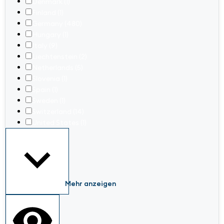
Denmark
(1)
Finland
(1)
Germany
(480)
Hungary
(1)
Italy
(9)
Liechtenstein
(2)
Netherlands
(5)
Slovenia
(1)
Spain
(1)
Sweden
(1)
Switzerland
(14)
United States
(1)
Mehr anzeigen