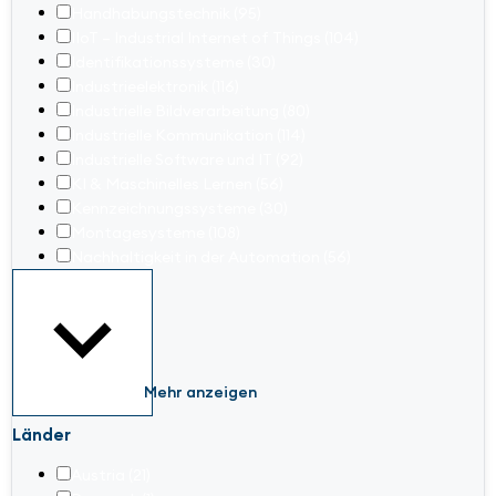
Handhabungstechnik
(95)
IIoT – Industrial Internet of Things
(104)
Identifikationssysteme
(30)
Industrieelektronik
(116)
Industrielle Bildverarbeitung
(80)
Industrielle Kommunikation
(114)
Industrielle Software und IT
(92)
KI & Maschinelles Lernen
(56)
Kennzeichnungssysteme
(30)
Montagesysteme
(108)
Nachhaltigkeit in der Automation
(56)
Mehr anzeigen
Länder
Austria
(21)