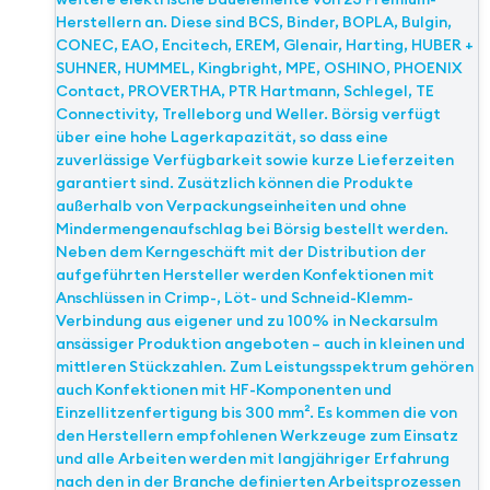
Herstellern an. Diese sind BCS, Binder, BOPLA, Bulgin,
CONEC, EAO, Encitech, EREM, Glenair, Harting, HUBER +
SUHNER, HUMMEL, Kingbright, MPE, OSHINO, PHOENIX
Contact, PROVERTHA, PTR Hartmann, Schlegel, TE
Connectivity, Trelleborg und Weller. Börsig verfügt
über eine hohe Lagerkapazität, so dass eine
zuverlässige Verfügbarkeit sowie kurze Lieferzeiten
garantiert sind. Zusätzlich können die Produkte
außerhalb von Verpackungseinheiten und ohne
Mindermengenaufschlag bei Börsig bestellt werden.
Neben dem Kerngeschäft mit der Distribution der
aufgeführten Hersteller werden Konfektionen mit
Anschlüssen in Crimp-, Löt- und Schneid-Klemm-
Verbindung aus eigener und zu 100% in Neckarsulm
ansässiger Produktion angeboten – auch in kleinen und
mittleren Stückzahlen. Zum Leistungsspektrum gehören
auch Konfektionen mit HF-Komponenten und
Einzellitzenfertigung bis 300 mm². Es kommen die von
den Herstellern empfohlenen Werkzeuge zum Einsatz
und alle Arbeiten werden mit langjähriger Erfahrung
nach den in der Branche definierten Arbeitsprozessen