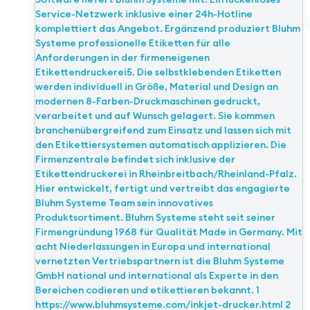
Service-Netzwerk inklusive einer 24h-Hotline
komplettiert das Angebot. Ergänzend produziert Bluhm
Systeme professionelle Etiketten für alle
Anforderungen in der firmeneigenen
Etikettendruckerei5. Die selbstklebenden Etiketten
werden individuell in Größe, Material und Design an
modernen 8-Farben-Druckmaschinen gedruckt,
verarbeitet und auf Wunsch gelagert. Sie kommen
branchenübergreifend zum Einsatz und lassen sich mit
den Etikettiersystemen automatisch applizieren. Die
Firmenzentrale befindet sich inklusive der
Etikettendruckerei in Rheinbreitbach/Rheinland-Pfalz.
Hier entwickelt, fertigt und vertreibt das engagierte
Bluhm Systeme Team sein innovatives
Produktsortiment. Bluhm Systeme steht seit seiner
Firmengründung 1968 für Qualität Made in Germany. Mit
acht Niederlassungen in Europa und international
vernetzten Vertriebspartnern ist die Bluhm Systeme
GmbH national und international als Experte in den
Bereichen codieren und etikettieren bekannt. 1
https://www.bluhmsysteme.com/inkjet-drucker.html 2