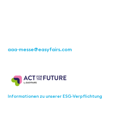
Büro Stuttgart
Kremser Straße 16
70469 Stuttgart
Tel.: +49 711 217267 10
aaa-messe
@easyfairs.com
Act for the Future
Informationen zu unserer ESG-Verpflichtung
Werden Sie Teil der aaa-Community!
Wählen Sie aus, welche Informationen Sie erhalten
möchten.