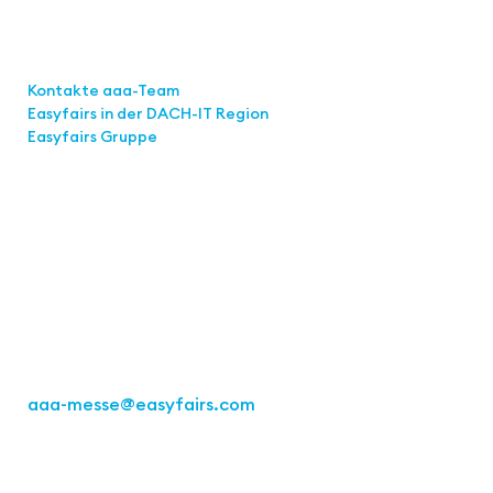
Links
Kontakte aaa-Team
Easyfairs in der DACH-IT
Region
Easyfairs Gruppe
Kontakt
Easyfairs Deutschland GmbH
Büro Stuttgart
Kremser Straße 16
70469 Stuttgart
Tel.: +49 711 217267 10
aaa-messe
@easyfairs.com
Act for the Future